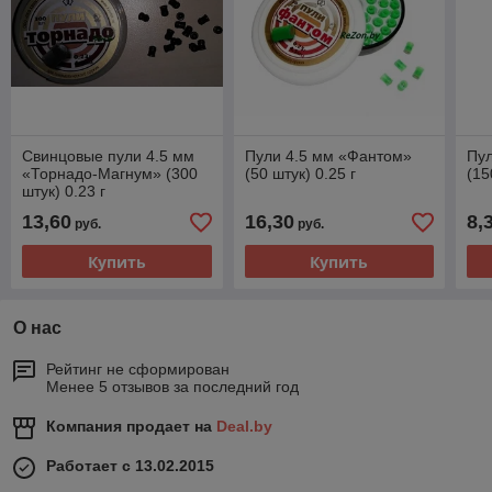
Свинцовые пули 4.5 мм
Пули 4.5 мм «Фантом»
Пу
«Торнадо-Магнум» (300
(50 штук) 0.25 г
(15
штук) 0.23 г
13,60
16,30
8,
руб.
руб.
Купить
Купить
О нас
Рейтинг не сформирован
Менее 5 отзывов за последний год
Компания продает на
Deal.by
Работает с 13.02.2015