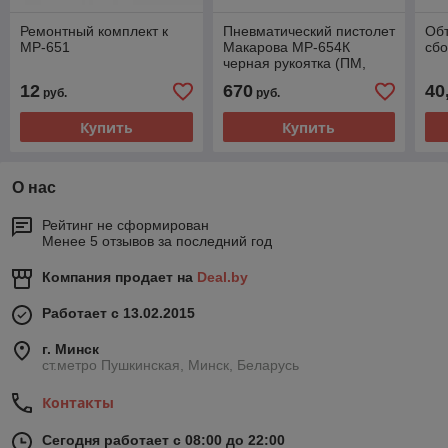
Ремонтный комплект к
Пневматический пистолет
Обт
МР-651
Макарова МР-654К
сбо
черная рукоятка (ПМ,
Baikal)
12
670
40
руб.
руб.
Купить
Купить
О нас
Рейтинг не сформирован
Менее 5 отзывов за последний год
Компания продает на
Deal.by
Работает с 13.02.2015
г. Минск
ст.метро Пушкинская, Минск, Беларусь
Контакты
Сегодня работает с 08:00 до 22:00