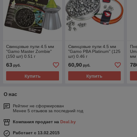
Свинцовые пули 4.5 мм
Свинцовые пули 4.5 мм
Пне
"Gamo Master Zombie"
"Gamo PBA Platinum" (125
Uma
(150 шт) 0.51 г
шт) 0.46 г
мм
63
60,90
78
руб.
руб.
Купить
Купить
О нас
Рейтинг не сформирован
Менее 5 отзывов за последний год
Компания продает на
Deal.by
Работает с 13.02.2015