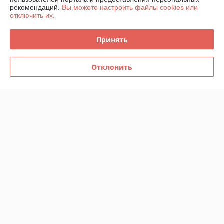
рекомендаций.
Вы можете настроить файлы cookies или
отключить их.
Политика обработки cookies
Принять
Сайт создан на платформе Deal.by
Отклонить
Информация для покупателя
Юридическое лицо:
ИП Лобацевич Юлия Леонидовна
РБ, г. Минск, ул. Притыцкого, д.22, кв.23, 220073
Регистрационный номер ЕГР: 191349269
УНП: 191349269
Регистрационный орган: Администрация Фрунзенского района г
Минска
Дата регистрации компании: 25.03.2011
Ссылка на свидетельство/лицензию