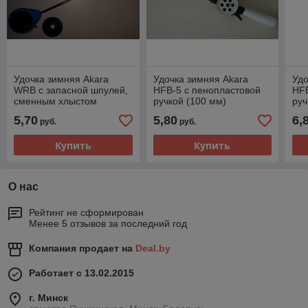
Удочка зимняя Akara
Удочка зимняя Akara
Удо
WRB с запасной шпулей,
HFB-5 с пенопластовой
HFB
сменным хлыстом
ручкой (100 мм)
руч
5,70
5,80
6,
руб.
руб.
Купить
Купить
О нас
Рейтинг не сформирован
Менее 5 отзывов за последний год
Компания продает на
Deal.by
Работает с 13.02.2015
г. Минск