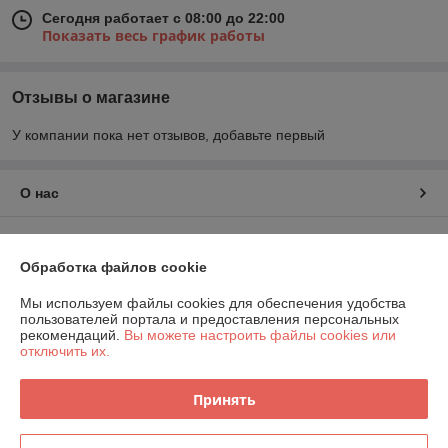
Сегодня работает с 08:00 до 22:00
Показать весь график работы
Отзывы о магазине
У компании пока нет отзывов, добавьте первый
О нас
Контакты
Обработка файлов cookie
Доставка и оплата
Мы используем файлы cookies для обеспечения удобства
пользователей портала и предоставления персональных
График работы
рекомендаций.
Вы можете настроить файлы cookies или
отключить их.
Полная версия сайта
Принять
Политика обработки cookies