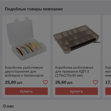
Подобные товары компании
Коробочка рыболовная
Коробочка рыболовная
Ко
двухсторонняя для
для приманок КДП-3
мел
воблеров и балансиров
(270х175х40 мм)
ми
ВБ-3 (200х160х45 мм)
(23
25,80
26,60
17
руб.
руб.
Купить
Купить
О нас