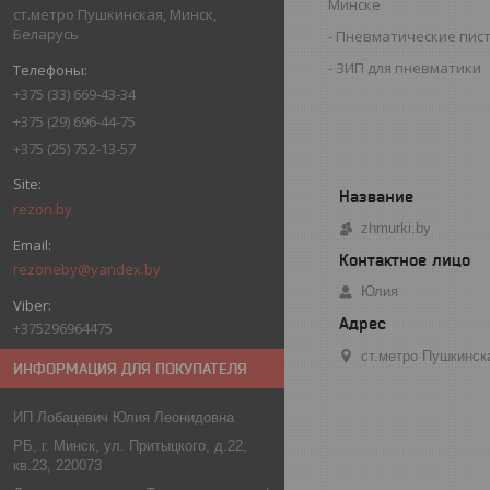
Минске
ст.метро Пушкинская, Минск,
Беларусь
Пневматические пис
ЗИП для пневматики
+375 (33) 669-43-34
+375 (29) 696-44-75
+375 (25) 752-13-57
rezon.by
zhmurki.by
rezoneby@yandex.by
Юлия
+375296964475
ст.метро Пушкинск
ИНФОРМАЦИЯ ДЛЯ ПОКУПАТЕЛЯ
ИП Лобацевич Юлия Леонидовна
РБ, г. Минск, ул. Притыцкого, д.22,
кв.23, 220073