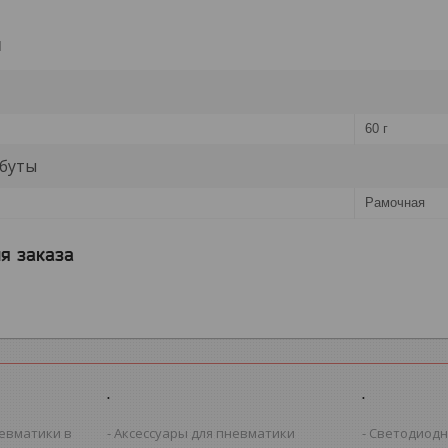
и
60 г
буты
Рамочная
я заказа
.
.
евматики в
Аксессуары для пневматики
Светодиодн