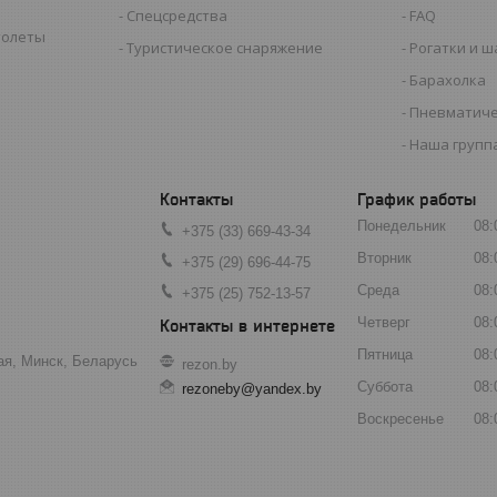
Спецсредства
FAQ
толеты
Туристическое снаряжение
Рогатки и 
Барахолка
Пневматиче
Наша группа
График работы
Понедельник
08:
+375 (33) 669-43-34
Вторник
08:
+375 (29) 696-44-75
Среда
08:
+375 (25) 752-13-57
Четверг
08:
Пятница
08:
ая, Минск, Беларусь
rezon.by
Суббота
08:
rezoneby@yandex.by
Воскресенье
08: