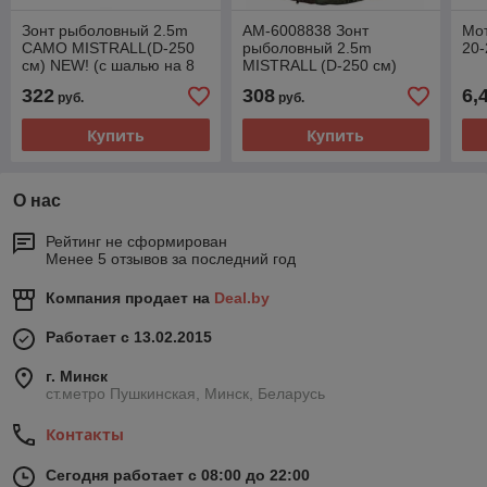
Зонт рыболовный 2.5m
AM-6008838 Зонт
Мот
CAMO MISTRALL(D-250
рыболовный 2.5m
20-
см) NEW! (с шалью на 8
MISTRALL (D-250 см)
секторов, 3 окошка)
NEW! (с шалью на 8
322
308
6,
руб.
руб.
КАМУФЛЯЖ
секторов, 1 окошко)
ЗЕЛЕНЫЙ
Купить
Купить
О нас
Рейтинг не сформирован
Менее 5 отзывов за последний год
Компания продает на
Deal.by
Работает с 13.02.2015
г. Минск
ст.метро Пушкинская, Минск, Беларусь
Контакты
Сегодня работает с 08:00 до 22:00