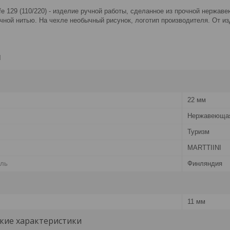
nife 129 (110/220) - изделие ручной работы, сделанное из прочной нерж
чной нитью. На чехле необычный рисунок, логотип производителя. От и
и
22 мм
Нержавеющая
Туризм
MARTTIINI
ель
Финляндия
11 мм
кие характеристики