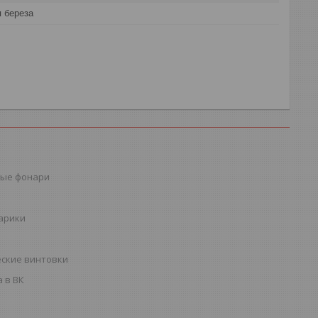
 береза
ые фонари
шарики
ские винтовки
 в ВК