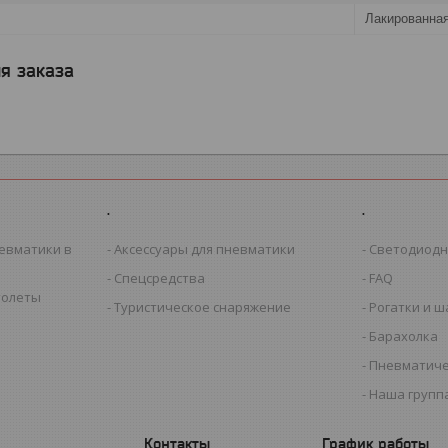
Лакированная
я заказа
.
.
евматики в
Аксессуары для пневматики
Светодиодн
Спецсредства
FAQ
толеты
Туристическое снаряжение
Рогатки и 
Барахолка
Пневматиче
Наша группа
График работы