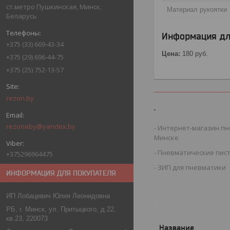
ст.метро Пушкинская, Минск,
Материал рукоятки
Беларусь
Информация дл
+375 (33) 669-43-34
Цена:
180
руб.
+375 (29) 696-44-75
+375 (25) 752-13-57
rezon.by
.
rezoneby@yandex.by
Интернет-магазин пн
Минске
Пневматические пис
+375296964475
ЗИП для пневматики
ИНФОРМАЦИЯ ДЛЯ ПОКУПАТЕЛЯ
ИП Лобацевич Юлия Леонидовна
РБ, г. Минск, ул. Притыцкого, д.22,
кв.23, 220073