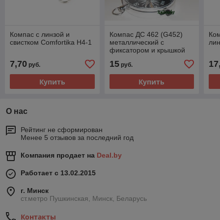
Компас с линзой и
Компас ДС 462 (G452)
Ком
свистком Comfortika H4-1
металлический с
ли
фиксатором и крышкой
7,70
15
17
руб.
руб.
Купить
Купить
О нас
Рейтинг не сформирован
Менее 5 отзывов за последний год
Компания продает на
Deal.by
Работает с 13.02.2015
г. Минск
ст.метро Пушкинская, Минск, Беларусь
Контакты