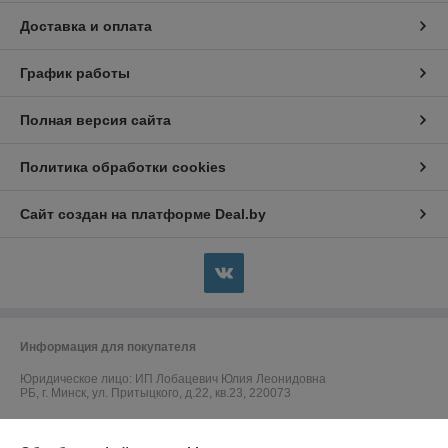
Доставка и оплата
График работы
Полная версия сайта
Политика обработки cookies
Сайт создан на платформе Deal.by
Информация для покупателя
Юридическое лицо:
ИП Лобацевич Юлия Леонидовна
РБ, г. Минск, ул. Притыцкого, д.22, кв.23, 220073
Регистрационный номер ЕГР: 191349269