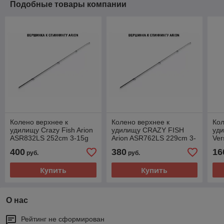
Подобные товары компании
Колено верхнее к
Колено верхнее к
Кол
удилищу Crazy Fish Arion
удилищу CRAZY FISH
уди
ASR832LS 252cm 3-15g
Arion ASR762LS 229cm 3-
Ve
12g
3-1
400
380
16
руб.
руб.
Купить
Купить
О нас
Рейтинг не сформирован