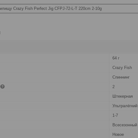
илищу Crazy Fish Perfect Jig CFPJ-72-L-T 220cm 2-10g
и
64 г
Crazy Fish
Спиннинг
2
Штекерная
Ультралёгкий
1-7
Всесезонный
Новое