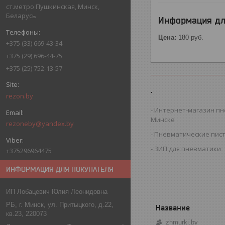
ст.метро Пушкинская, Минск,
Беларусь
Информация дл
Цена:
180
руб.
+375 (33) 669-43-34
+375 (29) 696-44-75
+375 (25) 752-13-57
.
rezon.by
Интернет-магазин пн
Минске
rezoneby@yandex.by
Пневматические пис
ЗИП для пневматики
+375296964475
ИНФОРМАЦИЯ ДЛЯ ПОКУПАТЕЛЯ
ИП Лобацевич Юлия Леонидовна
РБ, г. Минск, ул. Притыцкого, д.22,
кв.23, 220073
zhmurki.by