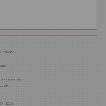
ые фонари
шарики
ские винтовки
 в ВК
00
22:00