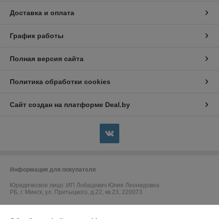
Доставка и оплата
График работы
Полная версия сайта
Политика обработки cookies
Сайт создан на платформе Deal.by
Информация для покупателя
Юридическое лицо:
ИП Лобацевич Юлия Леонидовна
РБ, г. Минск, ул. Притыцкого, д.22, кв.23, 220073
Регистрационный номер ЕГР: 191349269