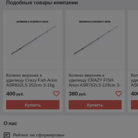
Подобные товары компании
Колено верхнее к
Колено верхнее к
Кол
удилищу Crazy Fish Arion
удилищу CRAZY FISH
уди
ASR832LS 252cm 3-15g
Arion ASR762LS 229cm 3-
AS
12g
400
380
40
руб.
руб.
Купить
Купить
О нас
Рейтинг не сформирован