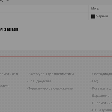
Mora
Черный
я заказа
.
.
евматики в
Аксессуары для пневматики
Светодиодн
Спецсредства
FAQ
толеты
Туристическое снаряжение
Рогатки и 
Барахолка
Пневматиче
Наша группа