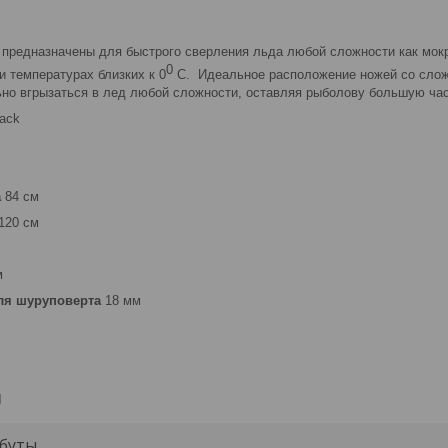
предназначены для быстрого сверления льда любой сложности как мокро
0
и температурах близких к 0
С. Идеальное расположение ножей со сложн
но вгрызаться в лед любой сложности, оставляя рыболову большую час
lack
а
84 см
120 см
м
ля шуруповерта
18 мм
и
буты