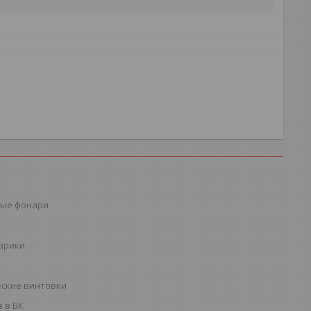
ые фонари
шарики
ские винтовки
 в ВК