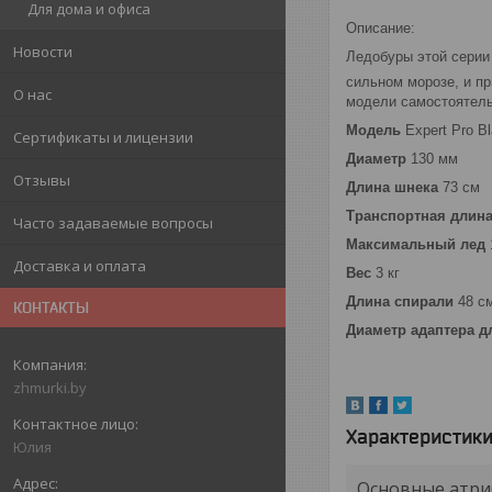
Для дома и офиса
Описание:
Новости
Ледобуры этой серии 
сильном морозе, и пр
О нас
модели самостоятель
Модель
Expert Pro B
Сертификаты и лицензии
Диаметр
130 мм
Отзывы
Длина шнека
73 см
Транспортная длин
Часто задаваемые вопросы
Максимальный лед
Доставка и оплата
Вес
3 кг
Длина спирали
48 с
КОНТАКТЫ
Диаметр адаптера д
zhmurki.by
Характеристик
Юлия
Основные атри