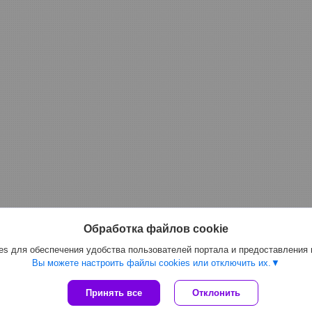
Обработка файлов cookie
s для обеспечения удобства пользователей портала и предоставления
Вы можете настроить файлы cookies или отключить их.
Принять все
Отклонить
Сайт создан на платформе Deal.by
Политика обработки файлов cookies