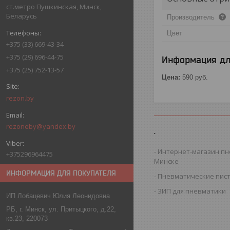
ст.метро Пушкинская, Минск,
Беларусь
Производитель
Цвет
+375 (33) 669-43-34
+375 (29) 696-44-75
Информация дл
+375 (25) 752-13-57
Цена:
590
руб.
rezon.by
rezoneby@yandex.by
.
Интернет-магазин пн
+375296964475
Минске
ИНФОРМАЦИЯ ДЛЯ ПОКУПАТЕЛЯ
Пневматические пис
ЗИП для пневматики
ИП Лобацевич Юлия Леонидовна
РБ, г. Минск, ул. Притыцкого, д.22,
кв.23, 220073