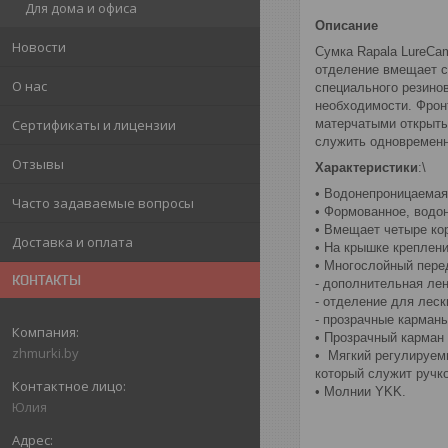
Для дома и офиса
Описание
Новости
Сумка Rapala LureCa
отделение вмещает с
О нас
специального резино
необходимости. Фрон
матерчатыми открыты
Сертификаты и лицензии
служить одновремен
Отзывы
Характеристики
:\
• Водонепроницаемая
Часто задаваемые вопросы
• Формованное, водо
• Вмещает четыре кор
Доставка и оплата
• На крышке креплени
• Многослойный пере
КОНТАКТЫ
- дополнительная лен
- отделение для леск
- прозрачные карманы
• Прозрачный карман
zhmurki.by
• Мягкий регулируем
который служит ручко
• Молнии YKK.
Юлия