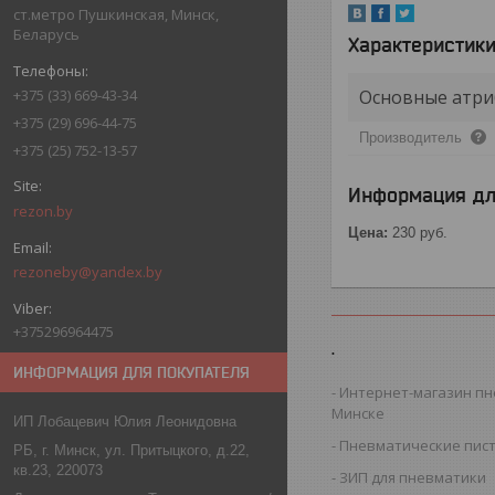
ст.метро Пушкинская, Минск,
Беларусь
Характеристик
Основные атри
+375 (33) 669-43-34
+375 (29) 696-44-75
Производитель
+375 (25) 752-13-57
Информация дл
rezon.by
Цена:
230
руб.
rezoneby@yandex.by
+375296964475
.
ИНФОРМАЦИЯ ДЛЯ ПОКУПАТЕЛЯ
Интернет-магазин пн
Минске
ИП Лобацевич Юлия Леонидовна
Пневматические пис
РБ, г. Минск, ул. Притыцкого, д.22,
кв.23, 220073
ЗИП для пневматики