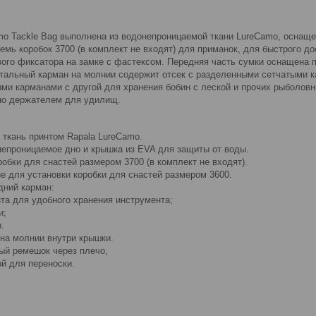
mo Tackle Bag выполнена из водонепроницаемой ткани LureCamo, оснащ
емь коробок 3700 (в комплект не входят) для приманок, для быстрого д
вого фиксатора на замке с фастексом. Передняя часть сумки оснащена 
тальный карман на молнии содержит отсек с разделенными сетчатыми ка
ми карманами с другой для хранения бобин с леской и прочих рыболовн
но держателем для удилищ.
 ткань принтом Rapala LureCamo.
непроницаемое дно и крышка из EVA для защиты от воды.
обки для снастей размером 3700 (в комплект не входят).
е для установки коробки для снастей размером 3600.
дний карман:
та для удобного хранения инструмента;
и;
.
 на молнии внутри крышки.
ый ремешок через плечо,
й для переноски.