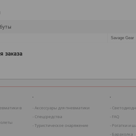
и
буты
Savage Gear
я заказа
.
.
евматики в
Аксессуары для пневматики
Светодиодн
Спецсредства
FAQ
толеты
Туристическое снаряжение
Рогатки и 
Барахолка