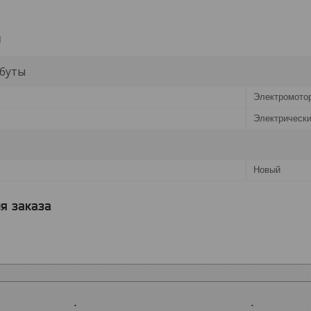
и
буты
Электромото
Электрическ
Новый
я заказа
.
.