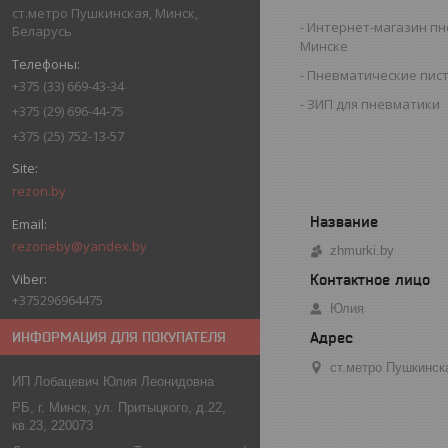
ст.метро Пушкинская, Минск,
Интернет-магазин пн
Беларусь
Минске
Пневматические пис
+375 (33) 669-43-34
ЗИП для пневматики
+375 (29) 696-44-75
+375 (25) 752-13-57
rezon.by
rezoneby@yandex.by
zhmurki.by
+375296964475
Юлия
ИНФОРМАЦИЯ ДЛЯ ПОКУПАТЕЛЯ
ст.метро Пушкинск
ИП Лобацевич Юлия Леонидовна
РБ, г. Минск, ул. Притыцкого, д.22,
кв.23, 220073