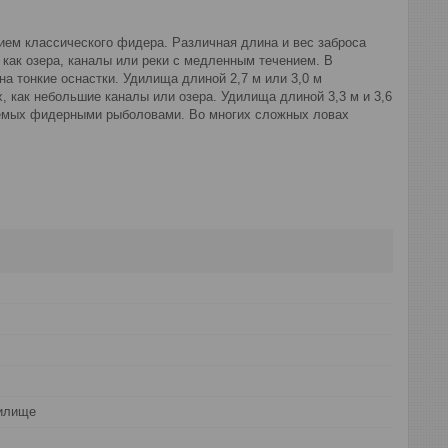
ием классического фидера. Различная длина и вес заброса
как озера, каналы или реки с медленным течением. В
а тонкие оснастки. Удилища длиной 2,7 м или 3,0 м
, как небольшие каналы или озера. Удилища длиной 3,3 м и 3,6
раемых фидерными рыболовами. Во многих сложных ловах
илище