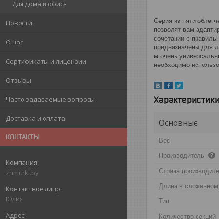
Для дома и офиса
Серия из пяти облег
Новости
позволят вам адапти
сочетании с правильн
О нас
предназначены для ло
м очень универсальн
Сертификаты и лицензии
необходимо использо
Отзывы
Характеристик
Часто задаваемые вопросы
Доставка и оплата
Основные
КОНТАКТЫ
Вес
Производитель
Страна производит
zhmurki.by
Длина в сложенном
Юлия
Тип
Количество секций