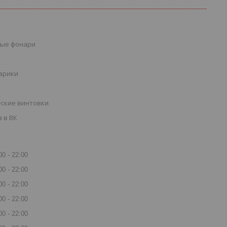
ые фонари
шарики
ские винтовки
 в ВК
00
22:00
00
22:00
00
22:00
00
22:00
00
22:00