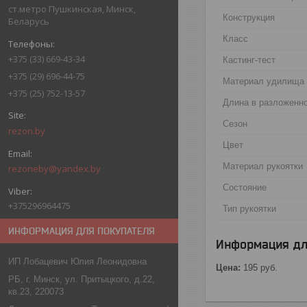
ст.метро Пушкинская, Минск,
Конструкция
Беларусь
Класс
+375 (33) 669-43-34
Кастинг-тест
+375 (29) 696-44-75
Материал удилища
+375 (25) 752-13-57
Длина в разложенн
Сезон
rezon.by
Цвет
Материал рукоятки
rezoneby@yandex.by
Состояние
+375296964475
Тип рукоятки
ИНФОРМАЦИЯ ДЛЯ ПОКУПАТЕЛЯ
Информация дл
ИП Лобацевич Юлия Леонидовна
Цена:
195
руб.
РБ, г. Минск, ул. Притыцкого, д.22,
кв.23, 220073