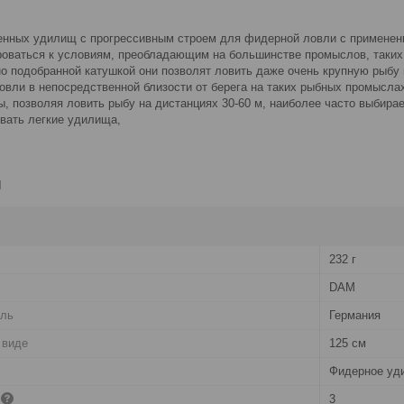
ченных удилищ с прогрессивным строем для фидерной ловли с применен
роваться к условиям, преобладающим на большинстве промыслов, таких 
о подобранной катушкой они позволят ловить даже очень крупную рыбу н
вли в непосредственной близости от берега на таких рыбных промыслах
ы, позволяя ловить рыбу на дистанциях 30-60 м, наиболее часто выби
вать легкие удилища,
и
232 г
DAM
ель
Германия
 виде
125 см
Фидерное уд
3