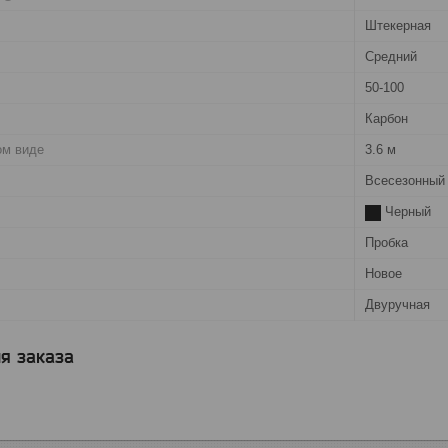
Штекерная
Cредний
50-100
Карбон
ом виде
3.6 м
Всесезонный
Черный
Пробка
Новое
Двуручная
я заказа