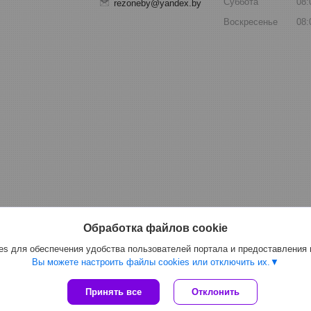
Суббота
08:
rezoneby@yandex.by
Воскресенье
08:
Обработка файлов cookie
s для обеспечения удобства пользователей портала и предоставления
Вы можете настроить файлы cookies или отключить их.
Принять все
Отклонить
Сайт создан на платформе Deal.by
Политика обработки файлов cookies