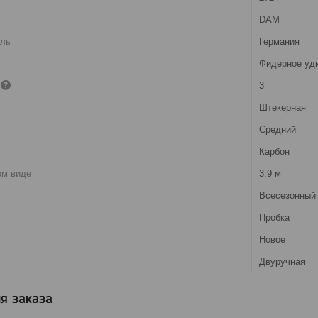
DAM
ель
Германия
Фидерное уд
3
Штекерная
Cредний
Карбон
ом виде
3.9 м
Всесезонный
Пробка
Новое
Двуручная
я заказа