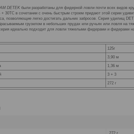
 DAM DETEK
были разработаны для фидерной ловли почти всех видов кру
4 + 30TC в сочетании с очень быстрым строем придают этой серии удив
оса, позволяющие легко достигать дальних забросов. Серия удилищ D
абрасываемым грузилом в небольших прудах или ручьях или ловля на тя
а серия идеально подходит для ловли тяжелыми фидерами и фидерами н
125г
3,90 м
а
1,36 м
ей
3 + 3
272 г
и
272 г