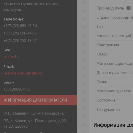
ст.метро Пушкинская, Минск,
Производитель
Беларусь
Страна производит
+375 (33) 669-43-34
Тип
+375 (29) 696-44-75
Количество секций
+375 (25) 752-13-57
Конструкция
Класс
rezon.by
Материал удилища
Длина в разложенн
rezoneby@yandex.by
Сезон
+375296964475
Материал рукоятки
ИНФОРМАЦИЯ ДЛЯ ПОКУПАТЕЛЯ
Состояние
Тип рукоятки
ИП Лобацевич Юлия Леонидовна
РБ, г. Минск, ул. Притыцкого, д.22,
Информация дл
кв.23, 220073