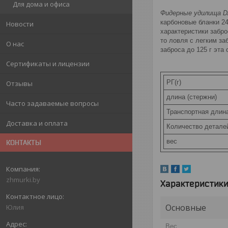
Для дома и офиса
Фидерные удилища
карбоновые бланки 2
Новости
характеристики забр
то ловля с легким з
О нас
заброса до 125 г эт
Сертификаты и лицензии
РГ(г)
Отзывы
длина (стержни)
Часто задаваемые вопросы
Транспортная длин
Доставка и оплата
Количество детал
вес
КОНТАКТЫ
zhmurki.by
Характеристик
Основные
Юлия
Вес