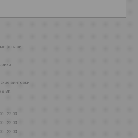
ые фонари
шарики
ские винтовки
 в ВК
00
22:00
00
22:00
00
22:00