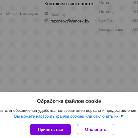
Четверг
08:
Пятница
08:
ая, Минск, Беларусь
rezon.by
Суббота
08:
rezoneby@yandex.by
Воскресенье
08:
Обработка файлов cookie
s для обеспечения удобства пользователей портала и предоставления
Вы можете настроить файлы cookies или отключить их.
Принять все
Отклонить
Сайт создан на платформе Deal.by
Политика обработки файлов cookies