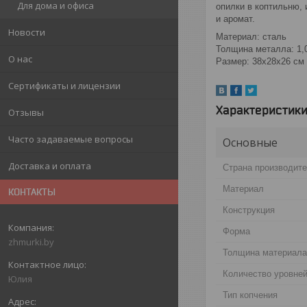
Для дома и офиса
опилки в коптильню,
и аромат.
Новости
Материал: сталь
Толщина металла: 1,
О нас
Размер: 38х28х26 см
Сертификаты и лицензии
Характеристик
Отзывы
Часто задаваемые вопросы
Основные
Доставка и оплата
Страна производит
Материал
КОНТАКТЫ
Конструкция
Форма
zhmurki.by
Толщина материала
Количество уровней
Юлия
Тип копчения