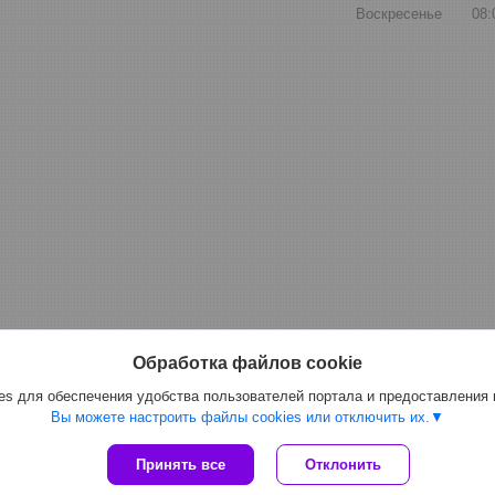
Воскресенье
08:
Обработка файлов cookie
s для обеспечения удобства пользователей портала и предоставления
Вы можете настроить файлы cookies или отключить их.
Принять все
Отклонить
Сайт создан на платформе Deal.by
Политика обработки файлов cookies