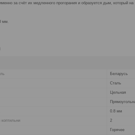
 именно за счёт их медленного прогорания и образуется дым, который н
0 мм.
и
ель
Беларусь
Сталь
Цельная
Прямоугольн
0.8 мм
 коптильни
2
Горячее