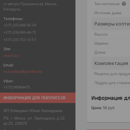
ст.метро Пушкинская, Минск,
Тип коптильни
Беларусь
Источник дыма
Размеры копти
+375 (33) 669-43-34
+375 (29) 696-44-75
Высота
+375 (25) 752-13-57
Ширина
Длина
rezon.by
Комплектация
rezoneby@yandex.by
Решетка для проду
Поддон для стекан
+375296964475
Информация дл
ИНФОРМАЦИЯ ДЛЯ ПОКУПАТЕЛЯ
Цена:
56
руб.
ИП Лобацевич Юлия Леонидовна
РБ, г. Минск, ул. Притыцкого, д.22,
кв.23, 220073