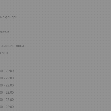
ые фонари
шарики
ские винтовки
 в ВК
00
22:00
00
22:00
00
22:00
00
22:00
00
22:00
00
22:00