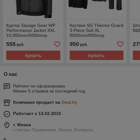
Куртка Savage Gear WP
Костюм SG Thermo Guard
Шта
Performance Jacket XXL
3-Piece Suit XL
B&
10,000mm/5000mvp
8000mm/800mvp
555
950
27
руб.
руб.
Купить
Купить
О нас
Рейтинг не сформирован
Менее 5 отзывов за последний год
Компания продает на
Deal.by
Работает с 13.02.2015
г. Минск
ст.метро Пушкинская, Минск, Беларусь