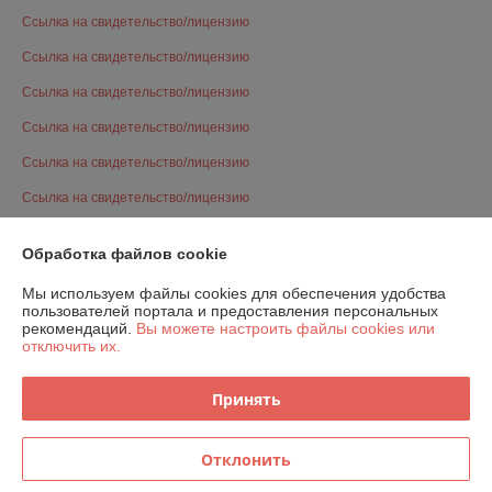
Ссылка на свидетельство/лицензию
Ссылка на свидетельство/лицензию
Ссылка на свидетельство/лицензию
Ссылка на свидетельство/лицензию
Ссылка на свидетельство/лицензию
Ссылка на свидетельство/лицензию
Ссылка на свидетельство/лицензию
Обработка файлов cookie
Ссылка на свидетельство/лицензию
Мы используем файлы cookies для обеспечения удобства
Ссылка на свидетельство/лицензию
пользователей портала и предоставления персональных
рекомендаций.
Вы можете настроить файлы cookies или
Ссылка на свидетельство/лицензию
отключить их.
Ссылка на свидетельство/лицензию
Принять
Ссылка на свидетельство/лицензию
Ссылка на свидетельство/лицензию
Отклонить
Ссылка на свидетельство/лицензию