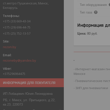
ст.метро Пушкинская, Минск,
Тип оборудования
Беларусь
Тип газа
+375 (33) 669-43-34
Информация дл
+375 (29) 696-44-75
+375 (25) 752-13-57
Цена:
80
руб.
rezon.by
.
rezoneby@yandex.by
Интернет-магазин пн
Минске
+375296964475
Пневматические пис
ИНФОРМАЦИЯ ДЛЯ ПОКУПАТЕЛЯ
ЗИП для пневматики
ИП Лобацевич Юлия Леонидовна
РБ, г. Минск, ул. Притыцкого, д.22,
кв.23, 220073