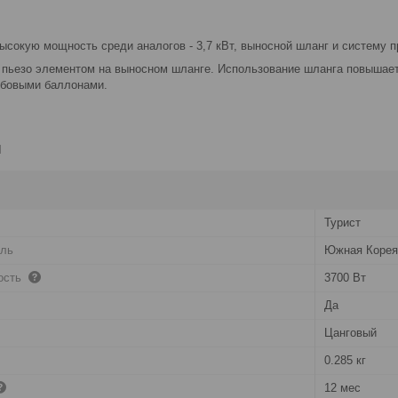
ысокую мощность среди аналогов - 3,7 кВт, выносной шланг и систему п
с пьезо элементом на выносном шланге. Использование шланга повышает
ьбовыми баллонами.
и
Турист
ель
Южная Корея
ость
3700 Вт
Да
Цанговый
0.285 кг
12 мес