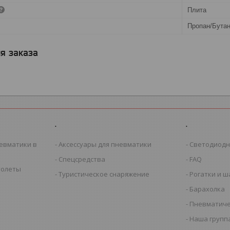
Плита
Пропан/Бута
я заказа
.
.
евматики в
Аксессуары для пневматики
Светодиодн
Спецсредства
FAQ
толеты
Туристическое снаряжение
Рогатки и 
Барахолка
Пневматиче
Наша группа