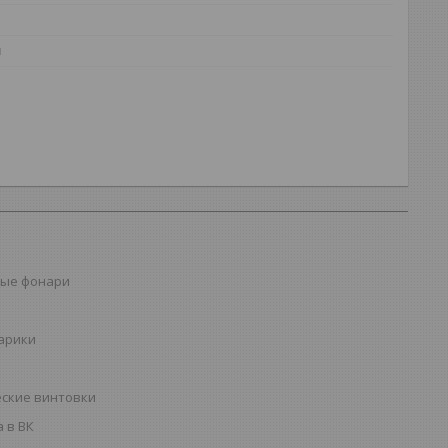
н
ые фонари
шарики
ские винтовки
 в ВК