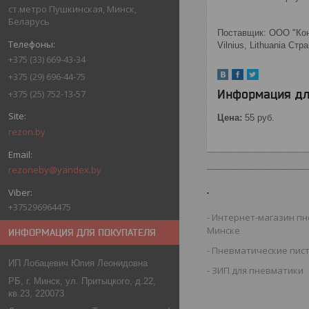
ст.метро Пушкинская, Минск,
Беларусь
Поставщик: ООО "Конт
Vilnius, Lithuania Ст
+375 (33) 669-43-34
+375 (29) 696-44-75
Информация дл
+375 (25) 752-13-57
Цена:
55
руб.
rezon.by
rezoneby@yandex.by
.
+375296964475
Интернет-магазин пн
Минске
ИНФОРМАЦИЯ ДЛЯ ПОКУПАТЕЛЯ
Пневматические пис
ИП Лобацевич Юлия Леонидовна
ЗИП для пневматики
РБ, г. Минск, ул. Притыцкого, д.22,
кв.23, 220073