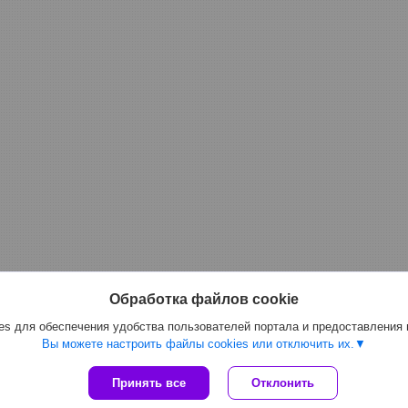
Обработка файлов cookie
s для обеспечения удобства пользователей портала и предоставления
Вы можете настроить файлы cookies или отключить их.
Принять все
Отклонить
Сайт создан на платформе Deal.by
Политика обработки файлов cookies