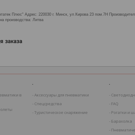
атек Плюс" Адрес: 220030 г. Минск, ул.Кирова 23 пом.7Н Производитель
рана производства: Литва
я заказа
.
.
евматики в
Аксессуары для пневматики
Светодиодн
Спецсредства
FAQ
толеты
Туристическое снаряжение
Рогатки и 
Барахолка
Пневматиче