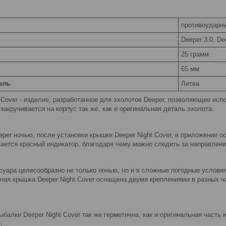
противоударн
Deeper 3.0, D
25 грамм
65 мм
ель
Литва
 Cover - изделие, разработанное для эхолотов Deeper, позволяющее испо
акручивается на корпус так же, как и оригинальная деталь эхолота.
per ночью, после установки крышки Deeper Night Cover, в приложении 
ается красный индикатор, благодаря чему можно следить за направление
суара целесообразно не только ночью, но и в сложные погодные условия
ная крышка Deeper Night Cover оснащена двумя креплениями в разных ч
балки Deeper Night Cover так же герметична, как и оригинальная часть 
.