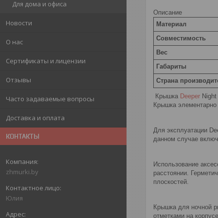
Для дома и офиса
Описание
Новости
Материал
Совместимость
О нас
Вес
Сертификаты и лицензии
Габариты
Отзывы
Страна производит
Крышка
Deeper
Night
Часто задаваемые вопросы
Крышка элементарно з
Доставка и оплата
Для эксплуатации Dee
КОНТАКТЫ
данном случае включ
Использование аксес
zhmurki.by
расстоянии. Герметич
плоскостей.
Юлия
Крышка для ночной ры
отметками на корпусе