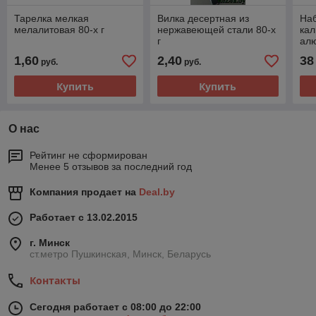
Тарелка мелкая
Вилка десертная из
Наб
мелалитовая 80-х г
нержавеющей стали 80-х
кал
г
ал
(3 
1,60
2,40
38
руб.
руб.
Купить
Купить
О нас
Рейтинг не сформирован
Менее 5 отзывов за последний год
Компания продает на
Deal.by
Работает с 13.02.2015
г. Минск
ст.метро Пушкинская, Минск, Беларусь
Контакты
Сегодня работает с 08:00 до 22:00