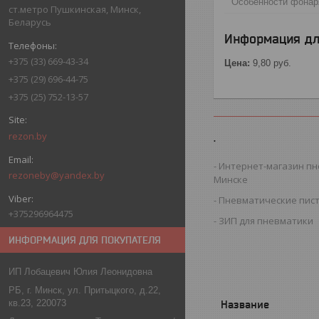
Особенности фонар
ст.метро Пушкинская, Минск,
Беларусь
Информация дл
+375 (33) 669-43-34
Цена:
9,80
руб.
+375 (29) 696-44-75
+375 (25) 752-13-57
rezon.by
.
Интернет-магазин пн
rezoneby@yandex.by
Минске
Пневматические пис
+375296964475
ЗИП для пневматики
ИНФОРМАЦИЯ ДЛЯ ПОКУПАТЕЛЯ
ИП Лобацевич Юлия Леонидовна
РБ, г. Минск, ул. Притыцкого, д.22,
кв.23, 220073