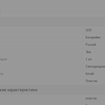
и
LED
Батарейки
Ручной
Эра
иодов
1 шт.
Светодиодна
ель
Китай
Пластик
кие характеристики
пластик