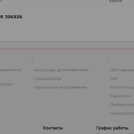
я
Брелок
я заказа
.
.
евматики в
Аксессуары для пневматики
Светодиодн
Спецсредства
FAQ
толеты
Туристическое снаряжение
Рогатки и 
Барахолка
Пневматиче
Наша группа
График работы