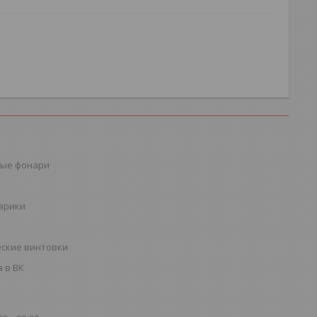
ые фонари
шарики
ские винтовки
 в ВК