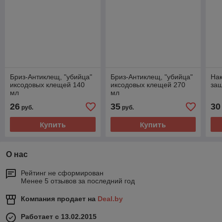
Бриз-Антиклещ, "убийца"
Бриз-Антиклещ, "убийца"
На
иксодовых клещей 140
иксодовых клещей 270
защ
мл
мл
26
35
30
руб.
руб.
Купить
Купить
О нас
Рейтинг не сформирован
Менее 5 отзывов за последний год
Компания продает на
Deal.by
Работает с 13.02.2015