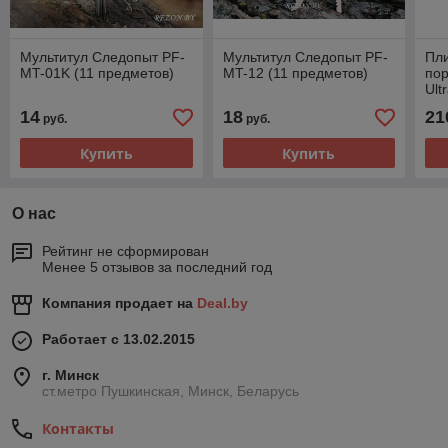
Мультитул Следопыт PF-
Мультитул Следопыт PF-
Пли
MT-01K (11 предметов)
MT-12 (11 предметов)
по
Ult
GS
14
18
21
руб.
руб.
Купить
Купить
О нас
Рейтинг не сформирован
Менее 5 отзывов за последний год
Компания продает на
Deal.by
Работает с 13.02.2015
г. Минск
ст.метро Пушкинская, Минск, Беларусь
Контакты